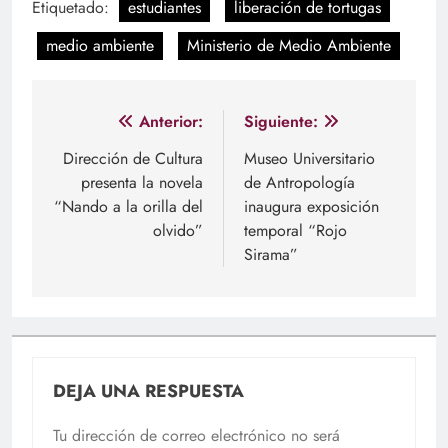
Etiquetado:
estudiantes
liberación de tortugas
medio ambiente
Ministerio de Medio Ambiente
Navegación
Anterior:
Siguiente:
de
Dirección de Cultura
Museo Universitario
presenta la novela
de Antropología
entradas
“Nando a la orilla del
inaugura exposición
olvido”
temporal “Rojo
Sirama”
DEJA UNA RESPUESTA
Tu dirección de correo electrónico no será