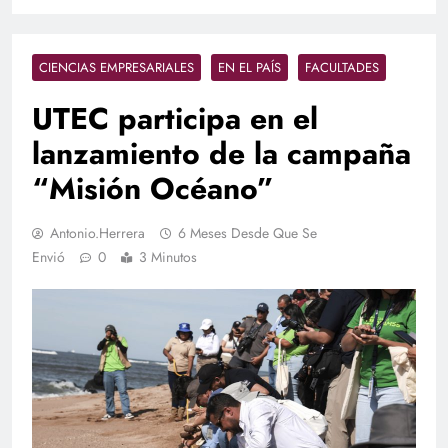
CIENCIAS EMPRESARIALES
EN EL PAÍS
FACULTADES
UTEC participa en el
lanzamiento de la campaña
“Misión Océano”
Antonio.herrera
6 Meses Desde Que Se
Envió
0
3 Minutos