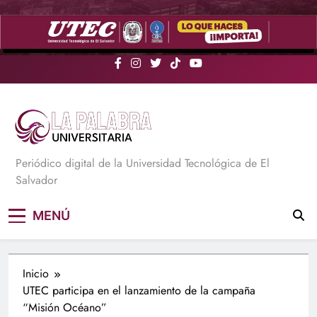
Saltar
al
contenido
La Palabra Universitaria
Periódico digital de la Universidad Tecnológica de El
Salvador
MENÚ
Inicio
UTEC participa en el lanzamiento de la campaña
“Misión Océano”