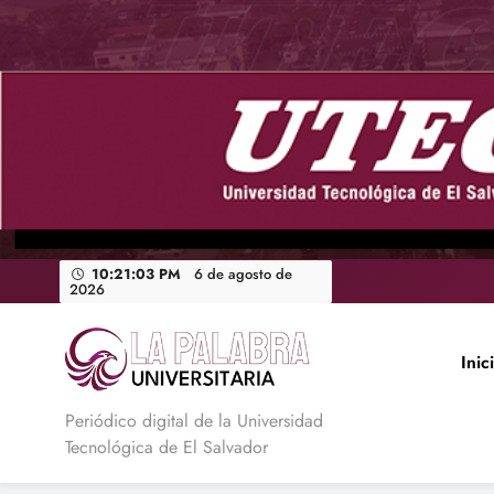
Saltar
al
contenido
10:21:04 PM
6 de agosto de
2026
Inic
La Palabra Universitaria
Periódico digital de la Universidad
Tecnológica de El Salvador