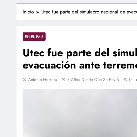
Inicio
Utec fue parte del simulacro nacional de eva
EN EL PAÍS
Utec fue parte del simu
evacuación ante terre
Antonio.herrera
3 Años Desde Que Se Envió
0