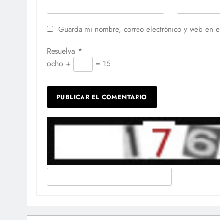
Guarda mi nombre, correo electrónico y web en e
Resuelva
*
ocho +
= 15