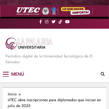
Saltar
al
contenido
La Palabra Universitaria
Periódico digital de la Universidad Tecnológica de El
Salvador
MENÚ
Inicio
UTEC abre inscripciones para diplomados que inician en
julio de 2025