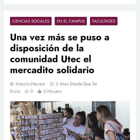
CIENCIAS SOCIALES
EN EL CAMPUS
FACULTADES
Una vez más se puso a
disposición de la
comunidad Utec el
mercadito solidario
Antonio.herrera
3 Años Desde Que Se
Envió
0
3 Minutos