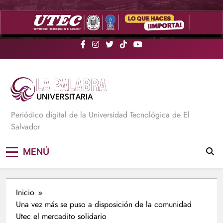
Saltar
al
contenido
La Palabra Universitaria
Periódico digital de la Universidad Tecnológica de El
Salvador
MENÚ
Inicio
Una vez más se puso a disposición de la comunidad
Utec el mercadito solidario