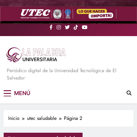
Saltar
al
contenido
La Palabra Universitaria
Periódico digital de la Universidad Tecnológica de El
Salvador
MENÚ
Inicio
utec saludable
Página 2