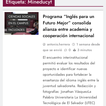
Etiqueta:
Mineducyt
Programa “Inglés para un
CIENCIAS SOCIALES
Futuro Mejor” consolida
EN EL CAMPUS
alianza entre academia y
FACULTADES
cooperación internacional
antonio.herrera
1 semana desde
que se envió
0
3 minutos
El encuentro interinstitucional
permitió evaluar los resultados del
proyecto e identificar nuevas
oportunidades para fortalecer la
enseñanza del idioma inglés entre la
juventud salvadoreña. Redacción y
fotografías: Jonathan VásquezLa
Palabra Universitaria La Universidad
Tecnológica de El Salvador (UTEC)