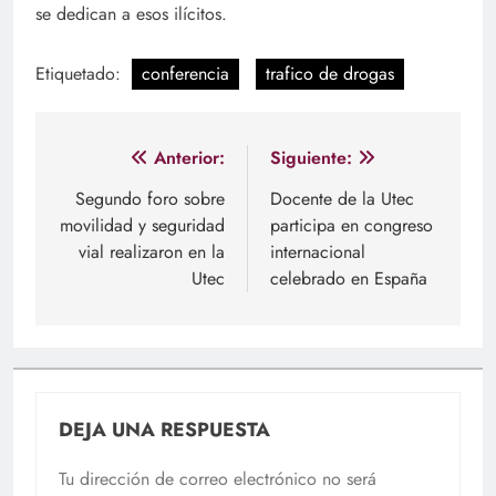
se dedican a esos ilícitos.
Etiquetado:
conferencia
trafico de drogas
Navegación
Anterior:
Siguiente:
de
Segundo foro sobre
Docente de la Utec
movilidad y seguridad
participa en congreso
entradas
vial realizaron en la
internacional
Utec
celebrado en España
DEJA UNA RESPUESTA
Tu dirección de correo electrónico no será