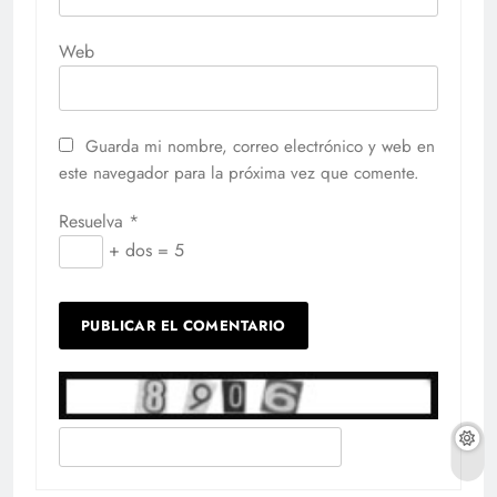
Web
Guarda mi nombre, correo electrónico y web en
este navegador para la próxima vez que comente.
Resuelva
*
+ dos = 5