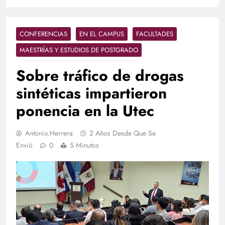
CONFERENCIAS
EN EL CAMPUS
FACULTADES
MAESTRÍAS Y ESTUDIOS DE POSTGRADO
Sobre tráfico de drogas
sintéticas impartieron
ponencia en la Utec
Antonio.herrera
2 Años Desde Que Se
Envió
0
5 Minutos