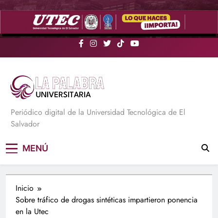
Saltar
al
contenido
La Palabra Universitaria
Periódico digital de la Universidad Tecnológica de El
Salvador
MENÚ
Inicio
Sobre tráfico de drogas sintéticas impartieron ponencia
en la Utec