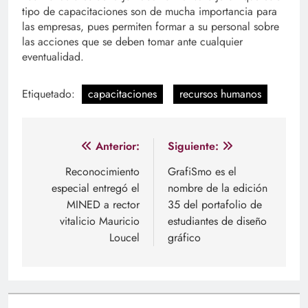
tipo de capacitaciones son de mucha importancia para
las empresas, pues permiten formar a su personal sobre
las acciones que se deben tomar ante cualquier
eventualidad.
Etiquetado:
capacitaciones
recursos humanos
Navegación
Anterior:
Siguiente:
de
Reconocimiento
GrafiSmo es el
especial entregó el
nombre de la edición
entradas
MINED a rector
35 del portafolio de
vitalicio Mauricio
estudiantes de diseño
Loucel
gráfico