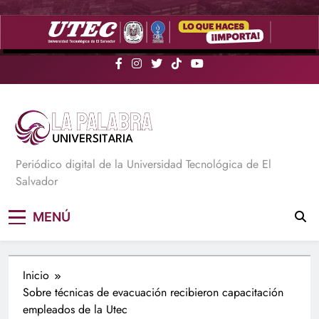
Saltar
al
contenido
La Palabra Universitaria
Periódico digital de la Universidad Tecnológica de El
Salvador
MENÚ
Inicio
Sobre técnicas de evacuación recibieron capacitación
empleados de la Utec