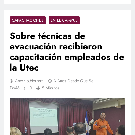
CAPACITACIONES
EN EL CAMPUS
Sobre técnicas de
evacuación recibieron
capacitación empleados de
la Utec
Antonio.herrera
3 Años Desde Que Se
Envió
0
5 Minutos