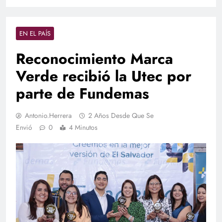
EN EL PAÍS
Reconocimiento Marca
Verde recibió la Utec por
parte de Fundemas
Antonio.herrera
2 Años Desde Que Se
Envió
0
4 Minutos