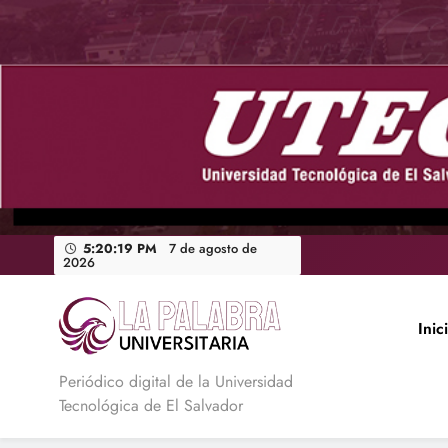
Saltar
al
contenido
5:20:20 PM
7 de agosto de
2026
Inic
La Palabra Universitaria
Periódico digital de la Universidad
Tecnológica de El Salvador