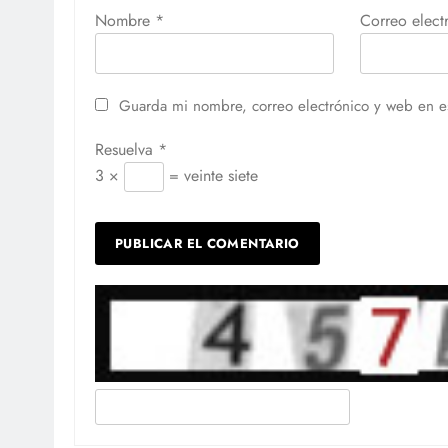
Nombre
*
Correo elec
Guarda mi nombre, correo electrónico y web en e
Resuelva
*
3 ×
= veinte siete