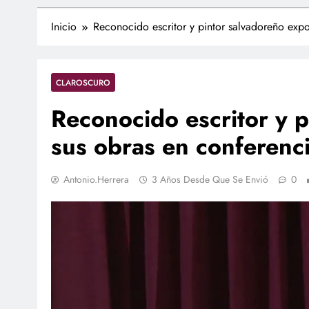
Inicio
Reconocido escritor y pintor salvadoreño expo
CLAROSCURO
Reconocido escritor y 
sus obras en conferenci
Antonio.herrera
3 Años Desde Que Se Envió
0