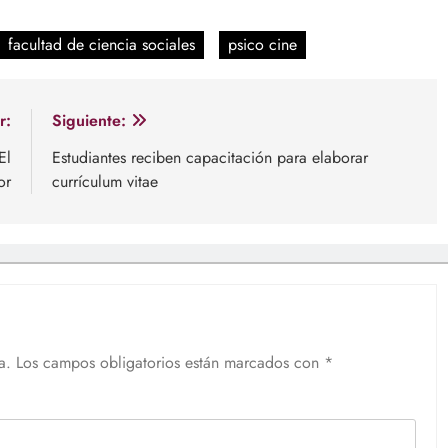
facultad de ciencia sociales
psico cine
r:
Siguiente:
El
Estudiantes reciben capacitación para elaborar
or
currículum vitae
a.
Los campos obligatorios están marcados con
*