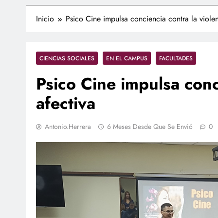
Inicio
Psico Cine impulsa conciencia contra la violen
CIENCIAS SOCIALES
EN EL CAMPUS
FACULTADES
Psico Cine impulsa conc
afectiva
Antonio.herrera
6 Meses Desde Que Se Envió
0