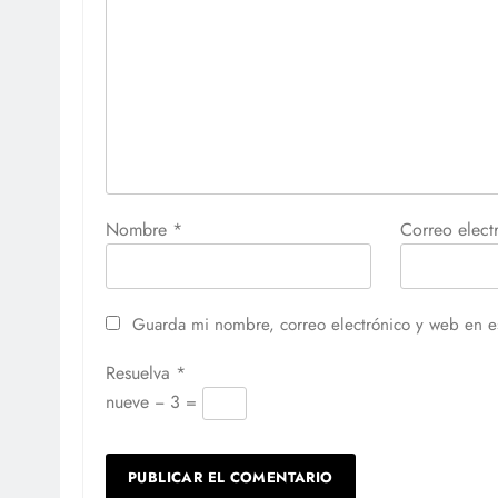
Nombre
*
Correo elec
Guarda mi nombre, correo electrónico y web en e
Resuelva
*
nueve − 3 =