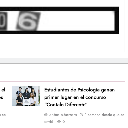
 el
Estudiantes de Psicología ganan
os
primer lugar en el concurso
“Contalo Diferente”
antonio.herrera
e se
1 semana desde que se
envió
0