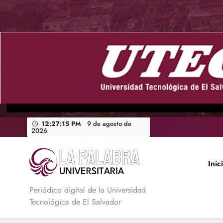
Saltar
al
contenido
12:27:16 PM
9 de agosto de
2026
Inic
La Palabra Universitaria
Periódico digital de la Universidad
Tecnológica de El Salvador