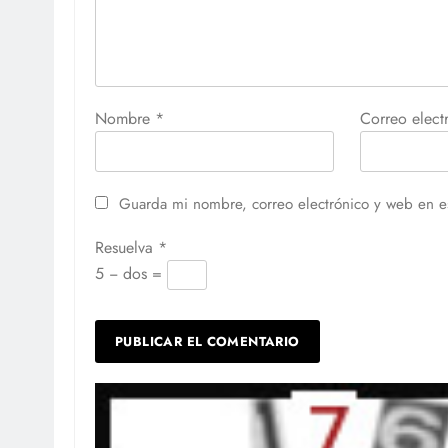
Nombre
*
Correo elec
Guarda mi nombre, correo electrónico y web en e
Resuelva
*
5 − dos =