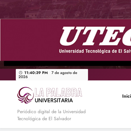
Saltar
al
contenido
11:40:40 PM
7 de agosto de
2026
Inic
La Palabra Universitaria
Periódico digital de la Universidad
Tecnológica de El Salvador