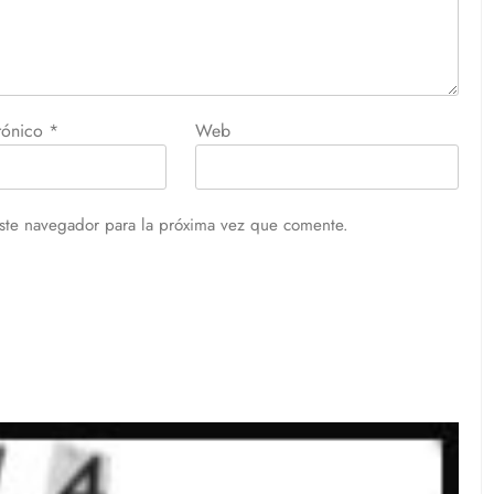
trónico
*
Web
ste navegador para la próxima vez que comente.