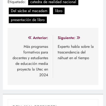
Etiquetado:
catedra de realidad nacional
Del sácbe al macadam
libro
presentación de libro
Navegación
Anterior:
Siguiente:
de
Más programas
Experto habla sobre la
formativos para
trascendencia del
entradas
docentes y estudiantes
náhuat en el tiempo
de educación media
proyecta la Utec en
2024