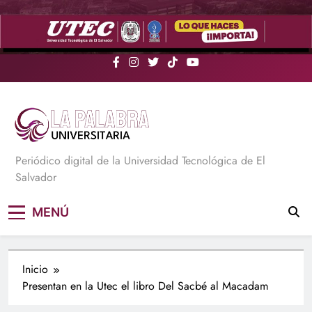
Saltar
al
contenido
La Palabra Universitaria
Periódico digital de la Universidad Tecnológica de El
Salvador
MENÚ
Inicio
Presentan en la Utec el libro Del Sacbé al Macadam