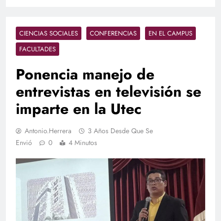
CIENCIAS SOCIALES
CONFERENCIAS
EN EL CAMPUS
FACULTADES
Ponencia manejo de
entrevistas en televisión se
imparte en la Utec
Antonio.herrera
3 Años Desde Que Se
Envió
0
4 Minutos