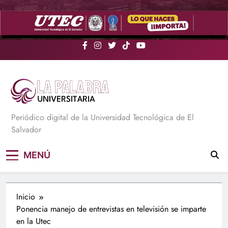
Saltar
al
contenido
La Palabra Universitaria
Periódico digital de la Universidad Tecnológica de El
Salvador
MENÚ
Inicio
Ponencia manejo de entrevistas en televisión se imparte
en la Utec