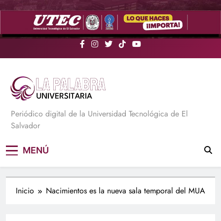
Saltar
al
contenido
La Palabra Universitaria
Periódico digital de la Universidad Tecnológica de El
Salvador
MENÚ
Inicio
Nacimientos es la nueva sala temporal del MUA