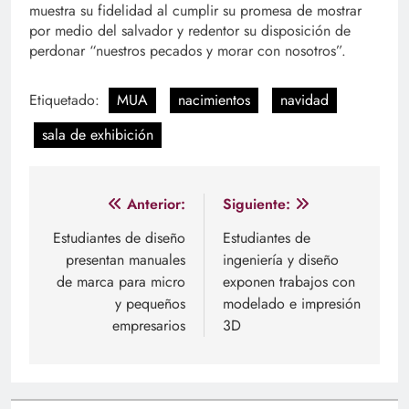
muestra su fidelidad al cumplir su promesa de mostrar
por medio del salvador y redentor su disposición de
perdonar “nuestros pecados y morar con nosotros”.
Etiquetado:
MUA
nacimientos
navidad
sala de exhibición
Navegación
Anterior:
Siguiente:
de
Estudiantes de diseño
Estudiantes de
presentan manuales
ingeniería y diseño
entradas
de marca para micro
exponen trabajos con
y pequeños
modelado e impresión
empresarios
3D