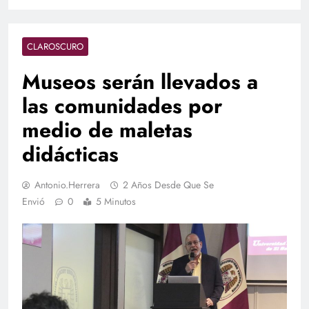
CLAROSCURO
Museos serán llevados a
las comunidades por
medio de maletas
didácticas
Antonio.herrera
2 Años Desde Que Se
Envió
0
5 Minutos