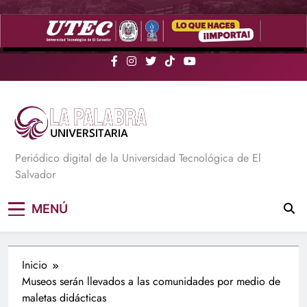
Saltar
al
contenido
La Palabra Universitaria
Periódico digital de la Universidad Tecnológica de El
Salvador
MENÚ
Inicio
Museos serán llevados a las comunidades por medio de
maletas didácticas