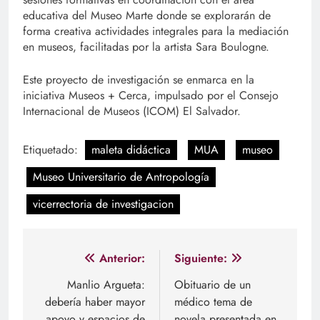
educativa del Museo Marte donde se explorarán de
forma creativa actividades integrales para la mediación
en museos, facilitadas por la artista Sara Boulogne.
Este proyecto de investigación se enmarca en la
iniciativa Museos + Cerca, impulsado por el Consejo
Internacional de Museos (ICOM) El Salvador.
Etiquetado:
maleta didáctica
MUA
museo
Museo Universitario de Antropología
vicerrectoria de investigacion
Navegación
Anterior:
Siguiente:
de
Manlio Argueta:
Obituario de un
debería haber mayor
médico tema de
entradas
apoyo y espacios de
novela presentada en