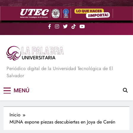
Saltar
al
contenido
La Palabra Universitaria
Periódico digital de la Universidad Tecnológica de El
Salvador
MENÚ
Inicio
MUNA expone piezas descubiertas en Joya de Cerén