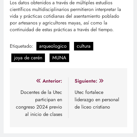
Los datos obtenidos a través de múltiples estudios
científicos multidisciplinarios permitieron interpretar la
vida y prácticas cotidianas del asentamiento poblado
por artesanos y agricultores mayas, así como la
continuidad de estas prácticas a través del tiempo.
Etiquetado:
arqueologico
cultura
joya de cerén
MUNA
Navegación
Anterior:
Siguiente:
de
Docentes de la Utec
Utec fortalece
participan en
liderazgo en personal
entradas
congreso 2024 previo
de liceo cristiano
al inicio de clases