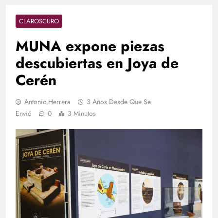
CLAROSCURO
MUNA expone piezas
descubiertas en Joya de
Cerén
Antonio.herrera
3 Años Desde Que Se
Envió
0
3 Minutos