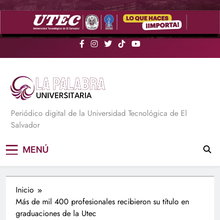
Saltar
al
contenido
La Palabra Universitaria
Periódico digital de la Universidad Tecnológica de El
Salvador
MENÚ
Inicio
Más de mil 400 profesionales recibieron su título en
graduaciones de la Utec