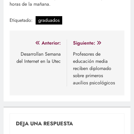
horas de la mañana.
Etiquetado:
graduados
Navegación
Anterior:
Siguiente:
de
Desarrollan Semana
Profesores de
del Internet en la Utec
educación media
entradas
reciben diplomado
sobre primeros
auxilios psicológicos
DEJA UNA RESPUESTA