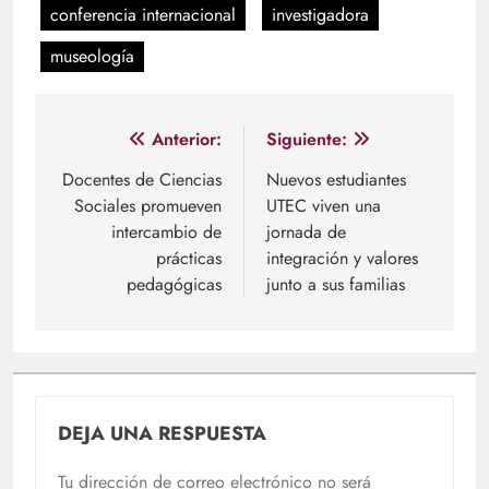
conferencia internacional
investigadora
museología
Navegación
Anterior:
Siguiente:
de
Docentes de Ciencias
Nuevos estudiantes
Sociales promueven
UTEC viven una
entradas
intercambio de
jornada de
prácticas
integración y valores
pedagógicas
junto a sus familias
DEJA UNA RESPUESTA
Tu dirección de correo electrónico no será