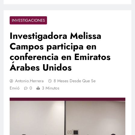
INVESTIGACIONES
Investigadora Melissa
Campos participa en
conferencia en Emiratos
Árabes Unidos
Antonio.herrera
8 Meses Desde Que Se
Envió
0
3 Minutos