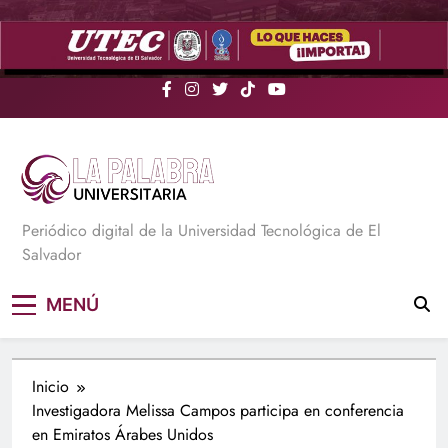
Saltar
al
contenido
La Palabra Universitaria
Periódico digital de la Universidad Tecnológica de El
Salvador
MENÚ
Inicio
Investigadora Melissa Campos participa en conferencia
en Emiratos Árabes Unidos