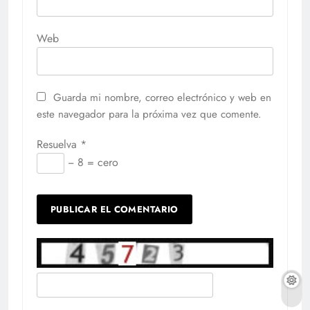
Web
Guarda mi nombre, correo electrónico y web en
este navegador para la próxima vez que comente.
Resuelva
*
− 8 = cero