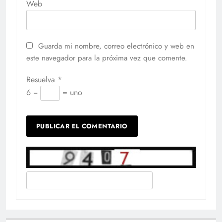
Web
Guarda mi nombre, correo electrónico y web en
este navegador para la próxima vez que comente.
Resuelva
*
6 −
= uno