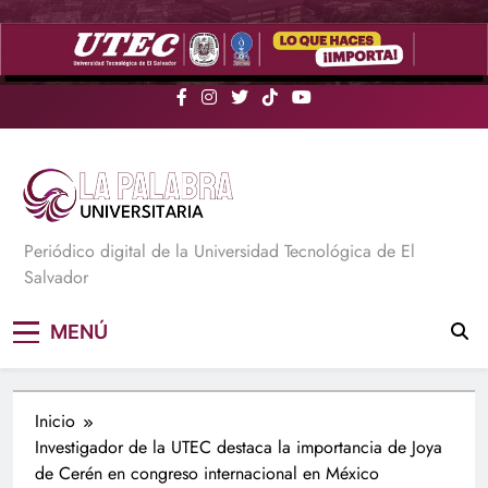
Saltar
al
contenido
La Palabra Universitaria
Periódico digital de la Universidad Tecnológica de El
Salvador
MENÚ
Inicio
Investigador de la UTEC destaca la importancia de Joya
de Cerén en congreso internacional en México