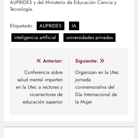
AUPRIDES y del Ministerio de Educación Ciencia y
Tecnología.
Etiquetado:
AUPRIDES
IA
inteligencia artificial
universidades privadas
Navegación
Anterior:
Siguiente:
de
Conferencia sobre
Organizan en la Utec
salud mental imparten
jornada
entradas
en la Utec a rectores y
conmemorativa del
vicerrectores de
Día Internacional de
educación superior
la Mujer