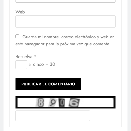
Web
Guarda mi nombre, correo electrónico y web en
este navegador para la próxima vez que comente.
Resuelva
*
× cinco = 30