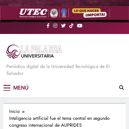
Saltar
al
contenido
La Palabra Universitaria
Periódico digital de la Universidad Tecnológica de El
Salvador
MENÚ
Inicio
Inteligencia artificial fue el tema central en segundo
congreso internacional de AUPRIDES