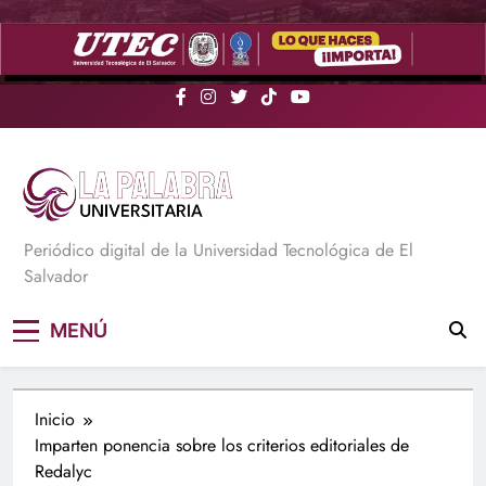
Saltar
al
contenido
La Palabra Universitaria
Periódico digital de la Universidad Tecnológica de El
Salvador
MENÚ
Inicio
Imparten ponencia sobre los criterios editoriales de
Redalyc