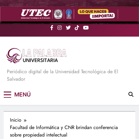
Saltar
al
contenido
La Palabra Universitaria
Periódico digital de la Universidad Tecnológica de El
Salvador
MENÚ
Inicio
Facultad de Informática y CNR brindan conferencia
sobre propiedad intelectual