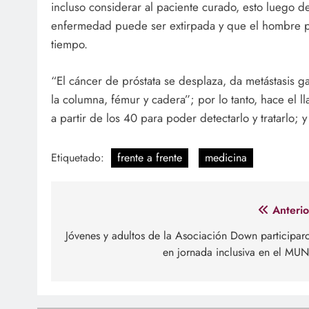
incluso considerar al paciente curado, esto luego d
enfermedad puede ser extirpada y que el hombre pu
tiempo.
“El cáncer de próstata se desplaza, da metástasis g
la columna, fémur y cadera”; por lo tanto, hace el 
a partir de los 40 para poder detectarlo y tratarlo; 
Etiquetado:
frente a frente
medicina
Navegación
Anterio
de
Jóvenes y adultos de la Asociación Down participar
en jornada inclusiva en el MU
entradas