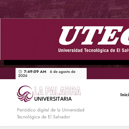
Saltar
al
contenido
7:49:10 AM
6 de agosto de
2026
Inic
La Palabra Universitaria
Periódico digital de la Universidad
Tecnológica de El Salvador