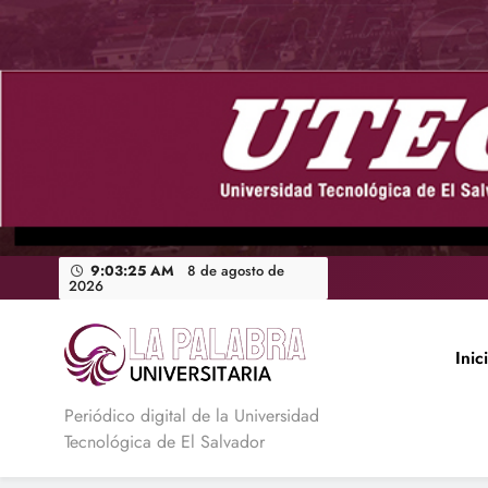
Saltar
al
contenido
9:03:26 AM
8 de agosto de
2026
Inic
La Palabra Universitaria
Periódico digital de la Universidad
Tecnológica de El Salvador