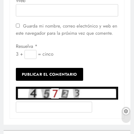
Web
Guarda mi nombre, correo electrónico y web en
este navegador para la próxima vez que comente.
Resuelva
*
3 +
= cinco