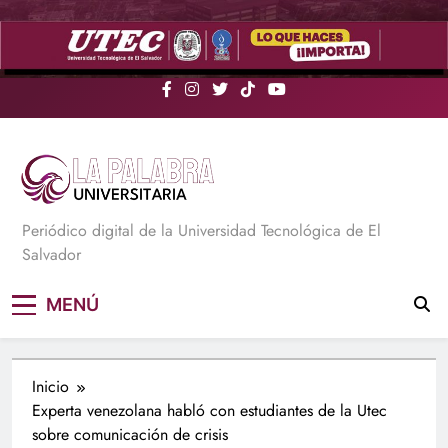
Saltar
al
contenido
La Palabra Universitaria
Periódico digital de la Universidad Tecnológica de El
Salvador
MENÚ
Inicio
Experta venezolana habló con estudiantes de la Utec
sobre comunicación de crisis