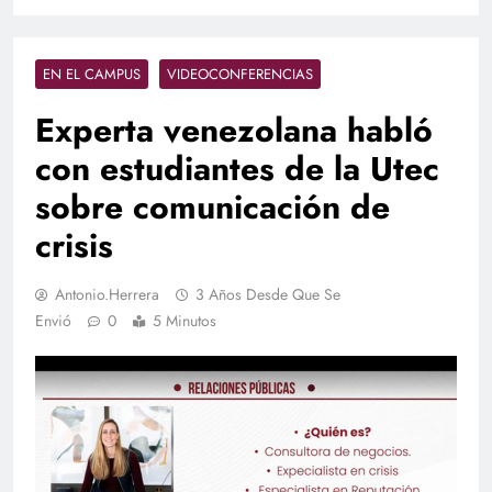
EN EL CAMPUS
VIDEOCONFERENCIAS
Experta venezolana habló
con estudiantes de la Utec
sobre comunicación de
crisis
Antonio.herrera
3 Años Desde Que Se
Envió
0
5 Minutos