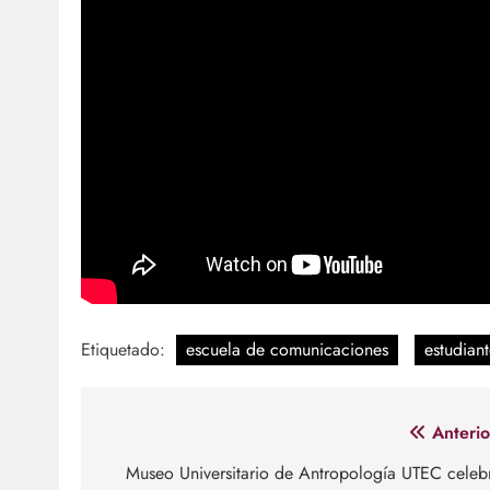
Etiquetado:
escuela de comunicaciones
estudiant
Navegación
Anterio
de
Museo Universitario de Antropología UTEC celeb