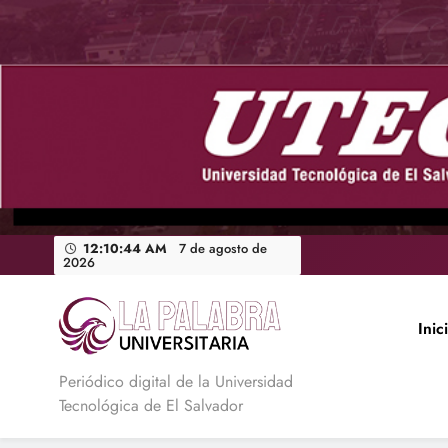
Saltar
al
contenido
12:10:46 AM
7 de agosto de
2026
Inic
La Palabra Universitaria
Periódico digital de la Universidad
Tecnológica de El Salvador