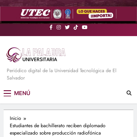
Saltar
al
contenido
La Palabra Universitaria
Periódico digital de la Universidad Tecnológica de El
Salvador
MENÚ
Inicio
Estudiantes de bachillerato reciben diplomado
especializado sobre producción radiofónica