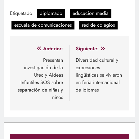
Etiquetado:
diplomado
educacion media
escuela de comunicaciones
red de colegios
Navegación
Anterior:
Siguiente:
de
Presentan
Diversidad cultural y
investigación de la
expresiones
entradas
Utec y Aldeas
lingüísticas se vivieron
Infantiles SOS sobre
en feria internacional
separación de niñas y
de idiomas
niños