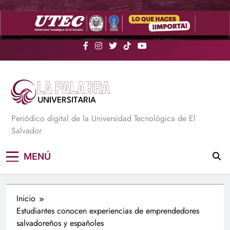
Saltar
al
contenido
La Palabra Universitaria
Periódico digital de la Universidad Tecnológica de El
Salvador
MENÚ
Inicio
Estudiantes conocen experiencias de emprendedores
salvadoreños y españoles