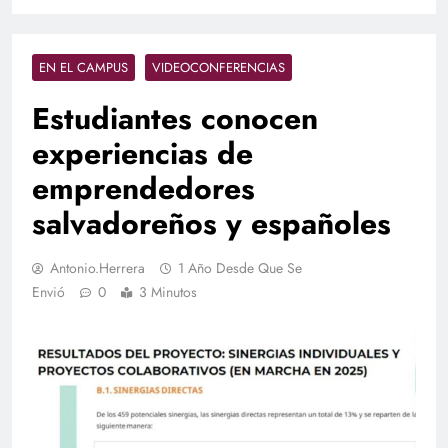
EN EL CAMPUS
VIDEOCONFERENCIAS
Estudiantes conocen
experiencias de
emprendedores
salvadoreños y españoles
Antonio.herrera
1 Año Desde Que Se
Envió
0
3 Minutos