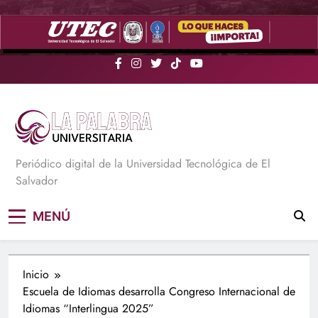
Saltar
al
contenido
La Palabra Universitaria
Periódico digital de la Universidad Tecnológica de El
Salvador
MENÚ
Inicio
Escuela de Idiomas desarrolla Congreso Internacional de
Idiomas “Interlingua 2025”