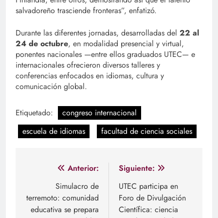
salvadoreño trasciende fronteras”, enfatizó.
Durante las diferentes jornadas, desarrolladas del
22 al
24 de octubre
, en modalidad presencial y virtual,
ponentes nacionales —entre ellos graduados UTEC— e
internacionales ofrecieron diversos talleres y
conferencias enfocados en idiomas, cultura y
comunicación global.
Etiquetado:
congreso internacional
escuela de idiomas
facultad de ciencia sociales
Navegación
Anterior:
Siguiente:
de
Simulacro de
UTEC participa en
terremoto: comunidad
Foro de Divulgación
entradas
educativa se prepara
Científica: ciencia