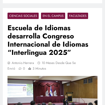
CIENCIAS SOCIALES
EN EL CAMPUS
FACULTADES
Escuela de Idiomas
desarrolla Congreso
Internacional de Idiomas
“Interlingua 2025”
Antonio.herrera
10 Meses Desde Que Se
Envió
0
3 Minutos