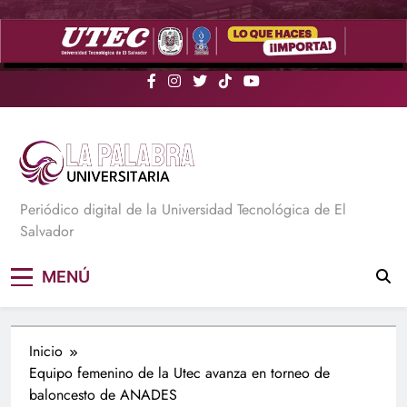
Saltar
al
contenido
La Palabra Universitaria
Periódico digital de la Universidad Tecnológica de El
Salvador
MENÚ
Inicio
Equipo femenino de la Utec avanza en torneo de
baloncesto de ANADES