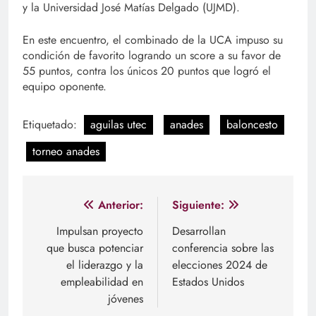
y la Universidad José Matías Delgado (UJMD).
En este encuentro, el combinado de la UCA impuso su
condición de favorito logrando un score a su favor de
55 puntos, contra los únicos 20 puntos que logró el
equipo oponente.
Etiquetado:
aguilas utec
anades
baloncesto
torneo anades
Navegación
Anterior:
Siguiente:
de
Impulsan proyecto
Desarrollan
que busca potenciar
conferencia sobre las
entradas
el liderazgo y la
elecciones 2024 de
empleabilidad en
Estados Unidos
jóvenes