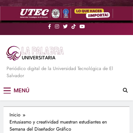
Saltar
al
contenido
La Palabra Universitaria
Periódico digital de la Universidad Tecnológica de El
Salvador
MENÚ
Inicio
Entusiasmo y creatividad muestran estudiantes en
Semana del Diseñador Gráfico