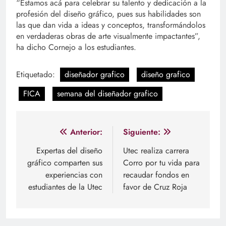
“Estamos acá para celebrar su talento y dedicación a la
profesión del diseño gráfico, pues sus habilidades son
las que dan vida a ideas y conceptos, transformándolos
en verdaderas obras de arte visualmente impactantes”,
ha dicho Cornejo a los estudiantes.
Etiquetado:
diseñador grafico
diseño grafico
FICA
semana del diseñador grafico
Navegación
Anterior:
Siguiente:
de
Expertas del diseño
Utec realiza carrera
gráfico comparten sus
Corro por tu vida para
entradas
experiencias con
recaudar fondos en
estudiantes de la Utec
favor de Cruz Roja