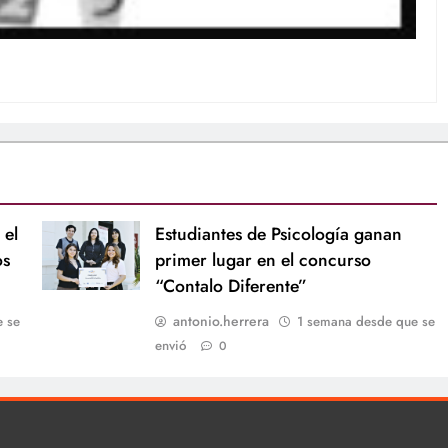
 el
Estudiantes de Psicología ganan
os
primer lugar en el concurso
“Contalo Diferente”
antonio.herrera
e se
1 semana desde que se
envió
0