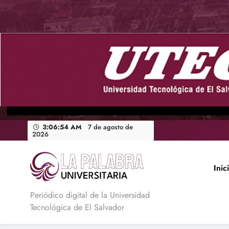
Saltar
al
contenido
3:06:55 AM
7 de agosto de
2026
Inic
La Palabra Universitaria
Periódico digital de la Universidad
Tecnológica de El Salvador