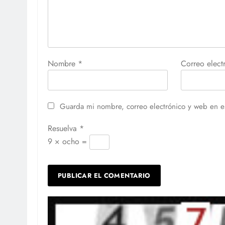
Nombre
*
Correo elec
Guarda mi nombre, correo electrónico y web en e
Resuelva
*
9 × ocho =