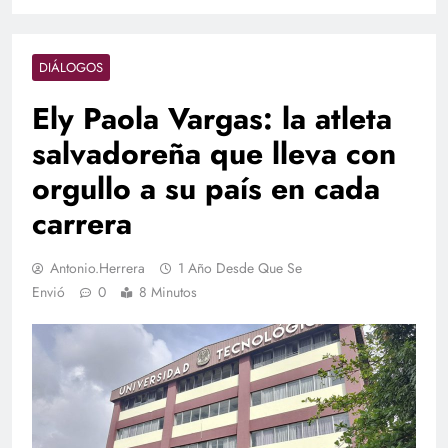
DIÁLOGOS
Ely Paola Vargas: la atleta
salvadoreña que lleva con
orgullo a su país en cada
carrera
Antonio.herrera
1 Año Desde Que Se
Envió
0
8 Minutos