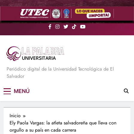
Saltar
al
contenido
La Palabra Universitaria
Periódico digital de la Universidad Tecnológica de El
Salvador
MENÚ
Inicio
Ely Paola Vargas: la atleta salvadoreña que lleva con
orgullo a su país en cada carrera