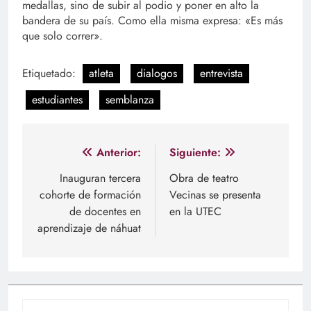
medallas, sino de subir al podio y poner en alto la
bandera de su país. Como ella misma expresa: «Es más
que solo correr».
Etiquetado:
atleta
dialogos
entrevista
estudiantes
semblanza
Navegación
Anterior:
Siguiente:
de
Inauguran tercera
Obra de teatro
cohorte de formación
Vecinas se presenta
entradas
de docentes en
en la UTEC
aprendizaje de náhuat