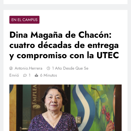
EN EL CAMPUS
Dina Magaña de Chacón:
cuatro décadas de entrega
y compromiso con la UTEC
Antonio.herrera
1 Año Desde Que Se
Envió
1
6 Minutos