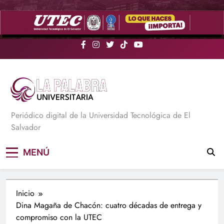
Saltar
al
contenido
La Palabra Universitaria
Periódico digital de la Universidad Tecnológica de El
Salvador
MENÚ
Inicio
Dina Magaña de Chacón: cuatro décadas de entrega y
compromiso con la UTEC