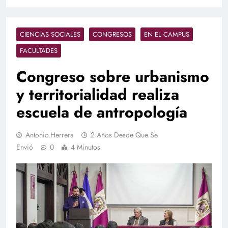
CIENCIAS SOCIALES
CONGRESOS
EN EL CAMPUS
FACULTADES
Congreso sobre urbanismo
y territorialidad realiza
escuela de antropología
Antonio.herrera
2 Años Desde Que Se
Envió
0
4 Minutos