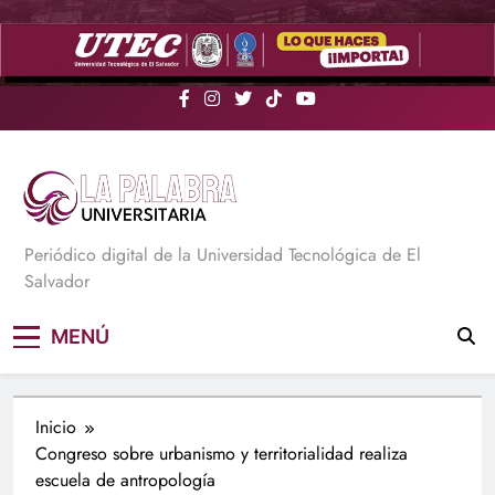
Saltar
al
contenido
La Palabra Universitaria
Periódico digital de la Universidad Tecnológica de El
Salvador
MENÚ
Inicio
Congreso sobre urbanismo y territorialidad realiza
escuela de antropología