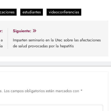
caciones
estudiantes
videoconferencias
r:
Siguiente:
 a
Imparten seminario en la Utec sobre las afectaciones
ia
de salud provocadas por la hepatitis
a.
Los campos obligatorios están marcados con
*