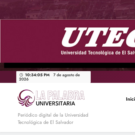
Saltar
al
contenido
10:34:07 PM
7 de agosto de
2026
Inic
La Palabra Universitaria
Periódico digital de la Universidad
Tecnológica de El Salvador