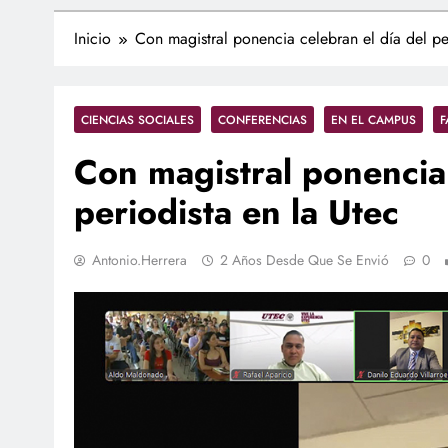
Inicio
Con magistral ponencia celebran el día del pe
CIENCIAS SOCIALES
CONFERENCIAS
EN EL CAMPUS
F
Con magistral ponencia 
periodista en la Utec
Antonio.herrera
2 Años Desde Que Se Envió
0