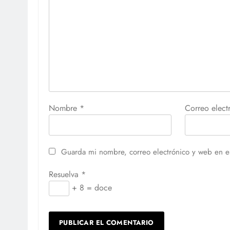
Nombre
*
Correo elec
Guarda mi nombre, correo electrónico y web en e
Resuelva
*
+ 8 = doce