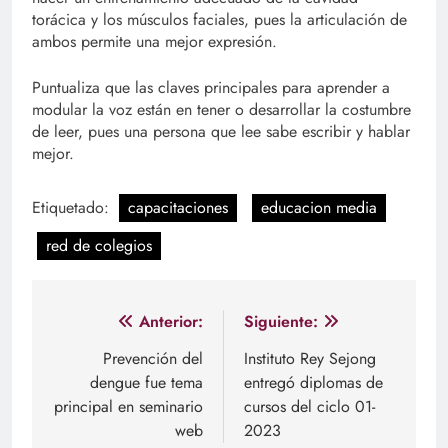
torácica y los músculos faciales, pues la articulación de
ambos permite una mejor expresión.
Puntualiza que las claves principales para aprender a
modular la voz están en tener o desarrollar la costumbre
de leer, pues una persona que lee sabe escribir y hablar
mejor.
Etiquetado:
capacitaciones
educacion media
red de colegios
Navegación
Anterior:
Siguiente:
de
Prevención del
Instituto Rey Sejong
dengue fue tema
entregó diplomas de
entradas
principal en seminario
cursos del ciclo 01-
web
2023