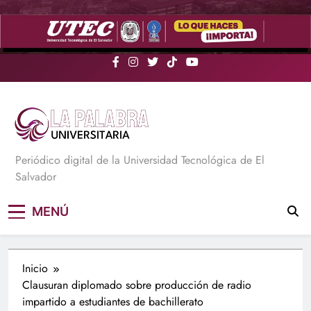
Saltar
al
contenido
La Palabra Universitaria
Periódico digital de la Universidad Tecnológica de El
Salvador
MENÚ
Inicio
Clausuran diplomado sobre producción de radio
impartido a estudiantes de bachillerato