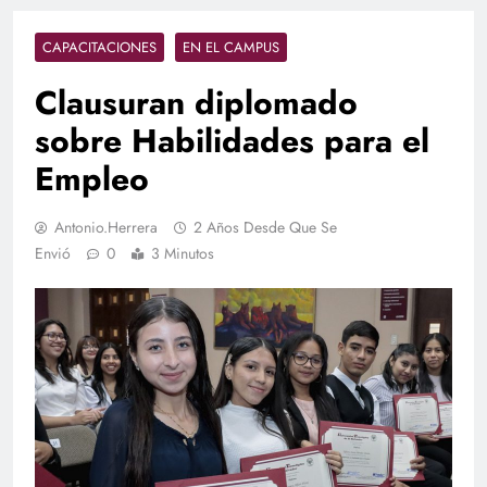
CAPACITACIONES
EN EL CAMPUS
Clausuran diplomado
sobre Habilidades para el
Empleo
Antonio.herrera
2 Años Desde Que Se
Envió
0
3 Minutos