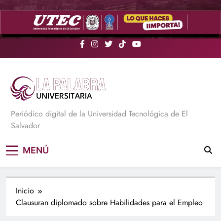
Saltar
al
contenido
La Palabra Universitaria
Periódico digital de la Universidad Tecnológica de El
Salvador
MENÚ
Inicio
Clausuran diplomado sobre Habilidades para el Empleo