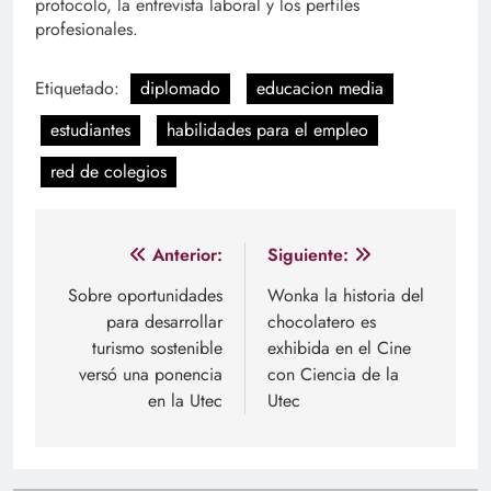
protocolo, la entrevista laboral y los perfiles
profesionales.
Etiquetado:
diplomado
educacion media
estudiantes
habilidades para el empleo
red de colegios
Navegación
Anterior:
Siguiente:
de
Sobre oportunidades
Wonka la historia del
para desarrollar
chocolatero es
entradas
turismo sostenible
exhibida en el Cine
versó una ponencia
con Ciencia de la
en la Utec
Utec