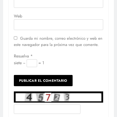
Web
Guarda mi nombre, correo electrónico y web en
este navegador para la próxima vez que comente.
Resuelva
*
siete −
= 1