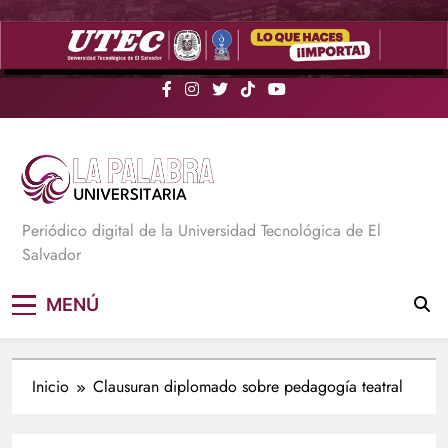
Saltar
al
contenido
La Palabra Universitaria
Periódico digital de la Universidad Tecnológica de El
Salvador
MENÚ
Inicio
Clausuran diplomado sobre pedagogía teatral