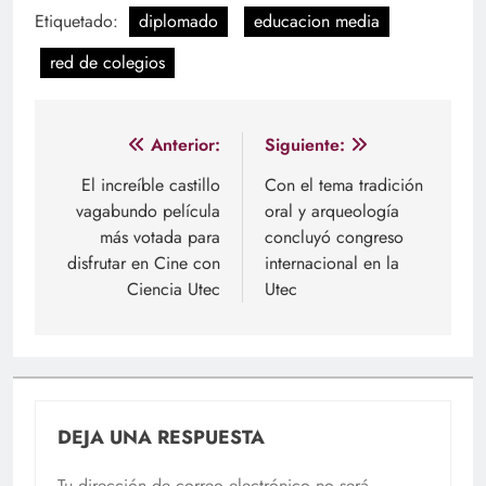
Etiquetado:
diplomado
educacion media
red de colegios
Navegación
Anterior:
Siguiente:
de
El increíble castillo
Con el tema tradición
vagabundo película
oral y arqueología
entradas
más votada para
concluyó congreso
disfrutar en Cine con
internacional en la
Ciencia Utec
Utec
DEJA UNA RESPUESTA
Tu dirección de correo electrónico no será