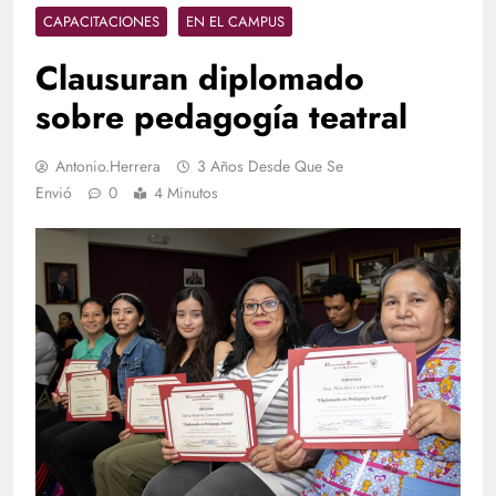
CAPACITACIONES
EN EL CAMPUS
Clausuran diplomado
sobre pedagogía teatral
Antonio.herrera
3 Años Desde Que Se
Envió
0
4 Minutos