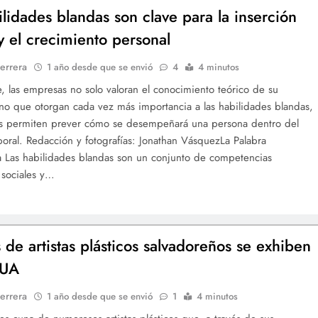
ilidades blandas son clave para la inserción
 y el crecimiento personal
errera
1 año desde que se envió
4
4 minutos
, las empresas no solo valoran el conocimiento teórico de su
ino que otorgan cada vez más importancia a las habilidades blandas,
as permiten prever cómo se desempeñará una persona dentro del
oral. Redacción y fotografías: Jonathan VásquezLa Palabra
ia Las habilidades blandas son un conjunto de competencias
 sociales y…
s de artistas plásticos salvadoreños se exhiben
MUA
errera
1 año desde que se envió
1
4 minutos