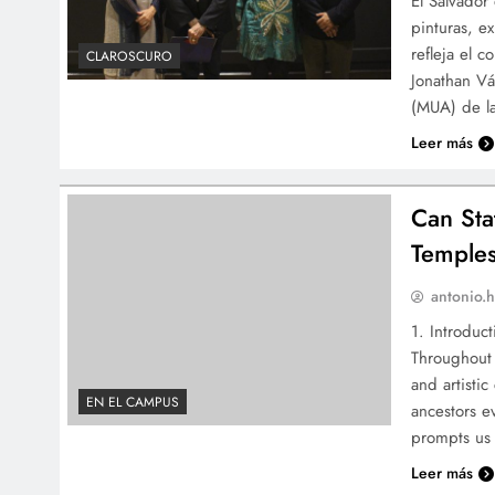
El Salvador
pinturas, e
refleja el 
CLAROSCURO
Jonathan Vá
(MUA) de la
Leer más
Can Sta
Temple
antonio.h
1. Introduc
Throughout h
and artisti
EN EL CAMPUS
ancestors e
prompts us 
Leer más