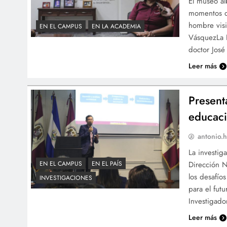
El museo al
momentos de
hombre visi
EN EL CAMPUS
EN LA ACADEMIA
VásquezLa P
doctor José
Leer más
Present
educaci
antonio.h
La investig
Dirección N
EN EL CAMPUS
EN EL PAÍS
los desafío
INVESTIGACIONES
para el fut
Investigado
Leer más