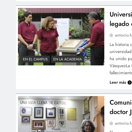
Univers
legado 
antonio.h
La historia
universidad
ha unido pa
EN EL CAMPUS
EN LA ACADEMIA
VásquezLa P
fallecimien
Leer más
Comunid
doctor 
antonio.h