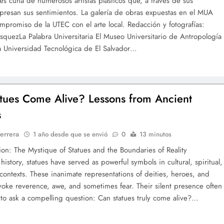
 es cuna de numerosos artistas plásticos que, a través de sus
xpresan sus sentimientos. La galería de obras expuestas en el MUA
compromiso de la UTEC con el arte local. Redacción y fotografías:
squezLa Palabra Universitaria El Museo Universitario de Antropología
 Universidad Tecnológica de El Salvador…
tues Come Alive? Lessons from Ancient
s
errera
1 año desde que se envió
0
13 minutos
tion: The Mystique of Statues and the Boundaries of Reality
istory, statues have served as powerful symbols in cultural, spiritual,
c contexts. These inanimate representations of deities, heroes, and
voke reverence, awe, and sometimes fear. Their silent presence often
to ask a compelling question: Can statues truly come alive?…