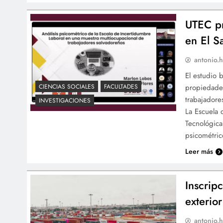
UTEC pr
en El S
antonio.h
El estudio 
propiedade
CIENCIAS SOCIALES
FACULTADES
trabajadore
INVESTIGACIONES
La Escuela 
Tecnológica
psicométric
Leer más
Inscrip
exterior
antonio.h