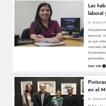
Las hab
laboral
antonio.h
Actualmente
personal, s
ya que est
DIÁLOGOS
mercado lab
Universitar
personales,
Leer más
Pintura
en el 
antonio.h