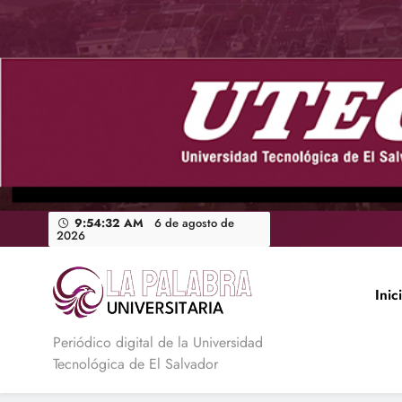
Saltar
al
contenido
9:54:33 AM
6 de agosto de
2026
Inic
La Palabra Universitaria
Periódico digital de la Universidad
Tecnológica de El Salvador