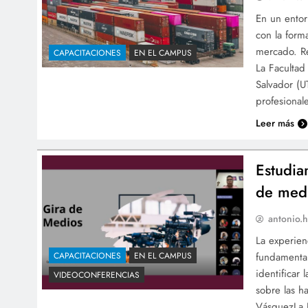
En un entor
con la form
mercado. Re
CAPACITACIONES
EN EL CAMPUS
La Facultad
Salvador (U
profesional
Leer más
Estudia
de med
antonio.h
La experien
fundamental
CAPACITACIONES
EN EL CAMPUS
identificar
VIDEOCONFERENCIAS
sobre las h
VásquezLa P