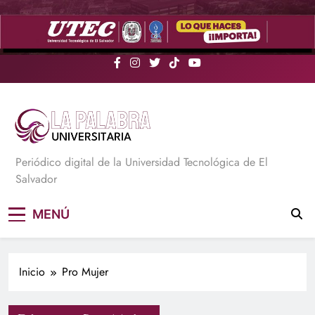
Saltar
al
contenido
La Palabra Universitaria
Periódico digital de la Universidad Tecnológica de El
Salvador
MENÚ
Inicio
Pro Mujer