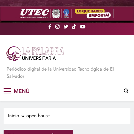
Saltar
al
contenido
La Palabra Universitaria
Periódico digital de la Universidad Tecnológica de El
Salvador
MENÚ
Inicio
open house