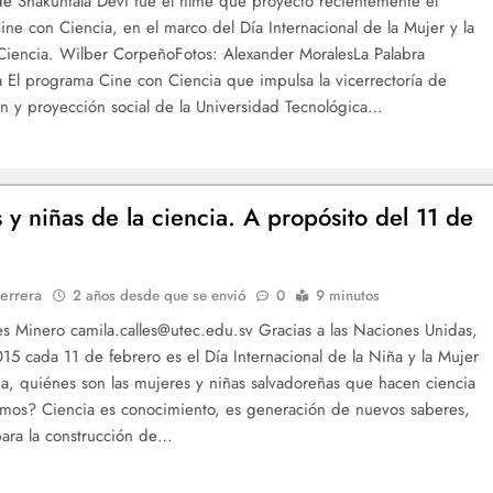
 de Shakuntala Devi fue el filme que proyectó recientemente el
ne con Ciencia, en el marco del Día Internacional de la Mujer y la
Ciencia. Wilber CorpeñoFotos: Alexander MoralesLa Palabra
ia El programa Cine con Ciencia que impulsa la vicerrectoría de
ón y proyección social de la Universidad Tecnológica…
 y niñas de la ciencia. A propósito del 11 de
errera
2 años desde que se envió
0
9 minutos
es Minero camila.calles@utec.edu.sv Gracias a las Naciones Unidas,
15 cada 11 de febrero es el Día Internacional de la Niña y la Mujer
ia, quiénes son las mujeres y niñas salvadoreñas que hacen ciencia
mos? Ciencia es conocimiento, es generación de nuevos saberes,
para la construcción de…