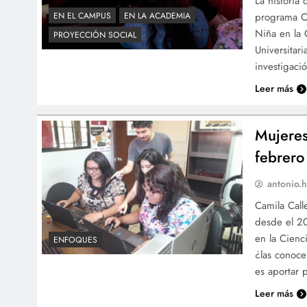
La historia
programa Ci
EN EL CAMPUS
EN LA ACADEMIA
Niña en la 
PROYECCIÓN SOCIAL
Universitar
investigaci
Leer más
Mujeres
febrero
antonio.h
Camila Call
desde el 20
en la Cienc
ENFOQUES
¿las conoce
es aportar 
Leer más