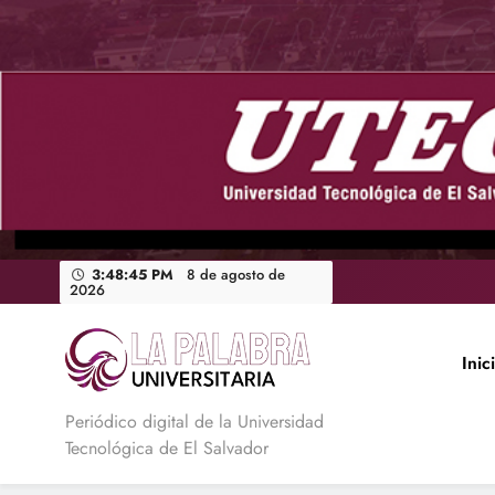
Saltar
al
contenido
3:48:46 PM
8 de agosto de
2026
Inic
La Palabra Universitaria
Periódico digital de la Universidad
Tecnológica de El Salvador