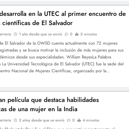
sarrolla en la UTEC al primer encuentro de
 científicas de El Salvador
errera
1 año desde que se envió
0
5 minutos
 de El Salvador de la OWSD cuenta actualmente con 72 mujeres
 registradas y se busca motivar la inclusión de más mujeres para sus
démicos desde sus especialidades. William ReyesLa Palabra
ia La Universidad Tecnológica de El Salvador (UTEC) fue la sede del
entro Nacional de Mujeres Científicas, organizado por la…
an película que destaca habilidades
as de una mujer en la India
errera
2 años desde que se envió
0
4 minutos