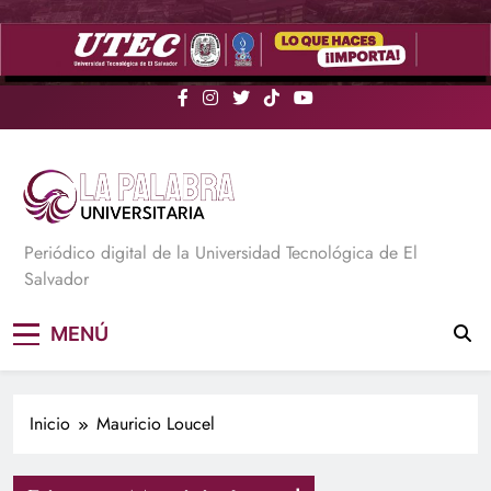
Saltar
al
contenido
La Palabra Universitaria
Periódico digital de la Universidad Tecnológica de El
Salvador
MENÚ
Inicio
Mauricio Loucel