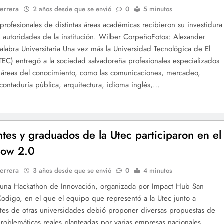
errera
2 años desde que se envió
0
5 minutos
profesionales de distintas áreas académicas recibieron su investidura
 autoridades de la institución. Wilber CorpeñoFotos: Alexander
alabra Universitaria Una vez más la Universidad Tecnológica de El
TEC) entregó a la sociedad salvadoreña profesionales especializados
s áreas del conocimiento, como las comunicaciones, mercadeo,
 contaduría pública, arquitectura, idioma inglés,…
ntes y graduados de la Utec participaron en el
ow 2.0
errera
3 años desde que se envió
0
4 minutos
e una Hackathon de Innovación, organizada por Impact Hub San
Kodigo, en el que el equipo que representó a la Utec junto a
tes de otras universidades debió proponer diversas propuestas de
problemáticas reales planteadas por varias empresas nacionales.