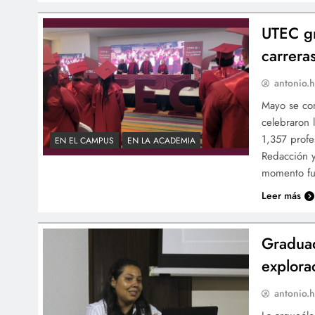
UTEC gr
carrera
antonio.h
Mayo se con
celebraron l
1,357 profe
EN EL CAMPUS
EN LA ACADEMIA
Redacción y
momento fu
Leer más
Graduad
explora
antonio.h