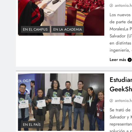
antonio.h
Los nuevos 
de parte de
MoralesLa P
EN EL CAMPUS
EN LA ACADEMIA
Salvador (U
en distinta
ingeniería,
Leer más
Estudia
GeekSh
antonio.h
Se trató d
Salvador y 
representan
EN EL PAÍS
solución a 