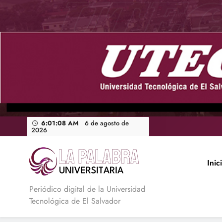
Saltar
al
contenido
6:01:09 AM
6 de agosto de
2026
Inic
La Palabra Universitaria
Periódico digital de la Universidad
Tecnológica de El Salvador