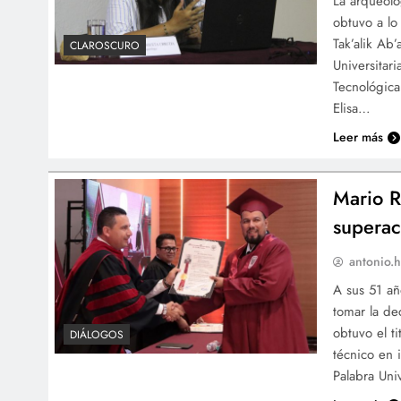
La arqueólo
obtuvo a lo
Tak’alik Ab
CLAROSCURO
Universitar
Tecnológica
Elisa…
Leer más
Mario Ra
superac
antonio.h
A sus 51 añ
tomar la de
obtuvo el t
DIÁLOGOS
técnico en 
Palabra Uni