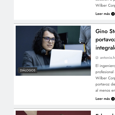
Wilber Corp
Leer más
Gino St
portavo
integral
antonio.h
El ingenier
DIÁLOGOS
profesional
Wilber Corp
portavoz de
al menos en
Leer más