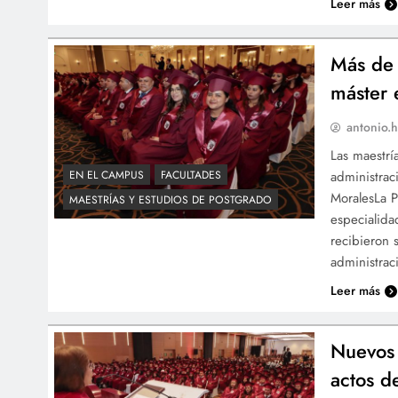
Leer más
Más de 
máster 
antonio.h
Las maestrí
administrac
EN EL CAMPUS
FACULTADES
MoralesLa P
MAESTRÍAS Y ESTUDIOS DE POSTGRADO
especialida
recibieron 
administrac
Leer más
Nuevos 
actos d