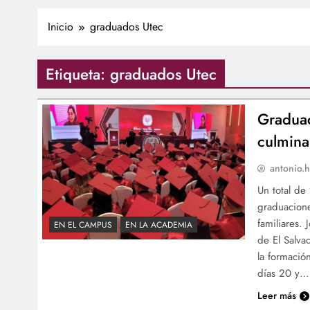
Inicio
graduados Utec
Etiqueta:
graduados Utec
Graduac
culmina
antonio.h
Un total de
graduacion
familiares.
EN EL CAMPUS
EN LA ACADEMIA
de El Salva
la formació
días 20 y…
Leer más