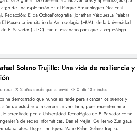
ga Elisa Argueta hizo referencia a las aventuras y aprendizajes que
 largo de una exploración en el Parque Arqueológico Nacional
’aj. Redacción: Elida OchoaFotografía: Jonathan VásquezLa Palabra
ia El Museo Universitario de Antropología (MUA), de la Universidad
 de El Salvador (UTEC), fue el escenario para que la arqueóloga
fael Solano Trujillo: Una vida de resiliencia y
ión
errera
2 años desde que se envió
0
10 minutos
os ha demostrado que nunca es tarde para alcanzar los sueños y
cisión de estudiar una carrera universitaria, pues recientemente
itulo acreditado por la Universidad Tecnológica de El Salvador como
ingeniería de redes informáticas. Daniel Mejia, Guillermo ZunigaLa
versitariaFotos: Hugo Henríquez Mario Rafael Solano Trujillo…