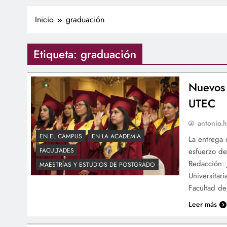
Inicio
graduación
Etiqueta:
graduación
Nuevos 
UTEC
antonio.h
EN EL CAMPUS
EN LA ACADEMIA
La entrega 
esfuerzo de
FACULTADES
Redacción: 
MAESTRÍAS Y ESTUDIOS DE POSTGRADO
Universitar
Facultad de
Leer más