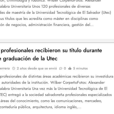
ión, criminología y robótica. Wilber CorpeñoFotos: Alexander
alabra Universitaria Unos 120 profesionales de diversas
des de maestría de la Universidad Tecnológica de El Salvador (Utec)
sus títulos que les acredita como máster en disciplinas como
ión de negocios, administración financiera, gestión del…
profesionales recibieron su título durante
e graduación de la Utec
errera
2 años desde que se envió
0
5 minutos
profesionales de distintas áreas académicas recibieron su investidura
 autoridades de la institución. Wilber CorpeñoFotos: Alexander
alabra Universitaria Una vez más la Universidad Tecnológica de El
TEC) entregó a la sociedad salvadoreña profesionales especializados
s áreas del conocimiento, como las comunicaciones, mercadeo,
 contaduría pública, arquitectura, idioma inglés,…