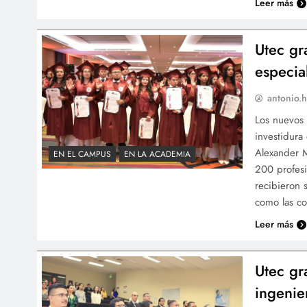
Leer más
Utec gr
especia
antonio.h
Los nuevos 
investidura
Alexander M
EN EL CAMPUS
EN LA ACADEMIA
200 profesi
recibieron 
como las c
Leer más
Utec gr
ingenie