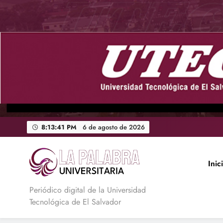
Saltar
al
contenido
8:13:42 PM
6 de agosto de
2026
Inic
La Palabra Universitaria
Periódico digital de la Universidad
Tecnológica de El Salvador