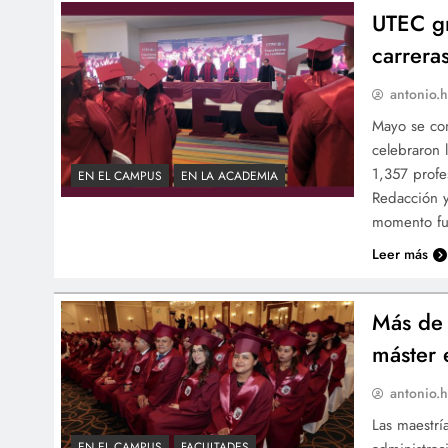
UTEC gr
carrera
antonio.h
Mayo se con
celebraron l
1,357 profe
EN EL CAMPUS
EN LA ACADEMIA
Redacción y
momento fu
Leer más
Más de 
máster 
antonio.h
Las maestrí
EN EL CAMPUS
FACULTADES