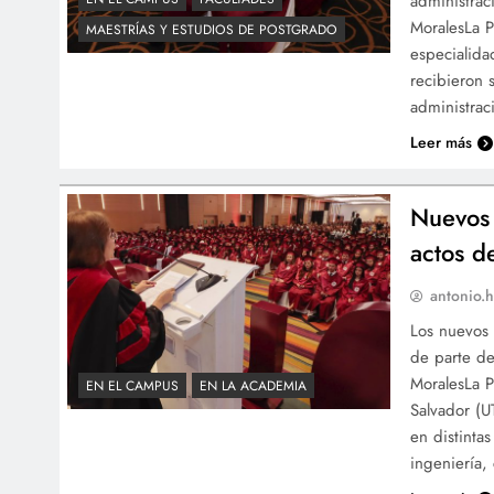
administrac
MoralesLa P
MAESTRÍAS Y ESTUDIOS DE POSTGRADO
especialida
recibieron 
administrac
Leer más
Nuevos 
actos d
antonio.h
Los nuevos 
de parte de
MoralesLa P
EN EL CAMPUS
EN LA ACADEMIA
Salvador (U
en distinta
ingeniería,