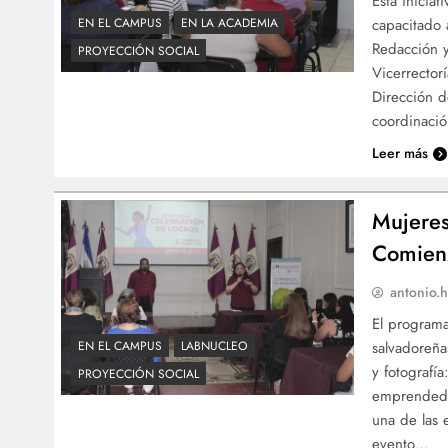
Esta inicia
capacitado 
EN EL CAMPUS
EN LA ACADEMIA
Redacción y
PROYECCIÓN SOCIAL
Vicerrector
Dirección d
coordinaci
Leer más
Mujere
Comien
antonio.h
El programa
salvadoreña
EN EL CAMPUS
LABNUCLEO
y fotografí
PROYECCIÓN SOCIAL
emprendedo
una de las 
evento…