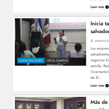
Leer más
Inicia 
salvado
antonio.h
Los emprend
salvadoreñas
negocios li
CAPACITACIONES
EN EL CAMPUS
semilla. Re
Vicerrector
de El…
Leer más
Más de 