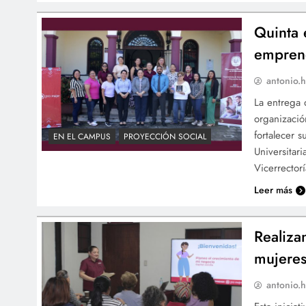
Quinta 
empren
antonio.h
La entrega 
organizació
fortalecer 
EN EL CAMPUS
PROYECCIÓN SOCIAL
Universitar
Vicerrector
Leer más
Realiza
mujere
antonio.h