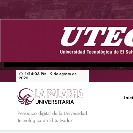
Saltar
al
contenido
1:24:04 PM
9 de agosto de
2026
Inic
La Palabra Universitaria
Periódico digital de la Universidad
Tecnológica de El Salvador