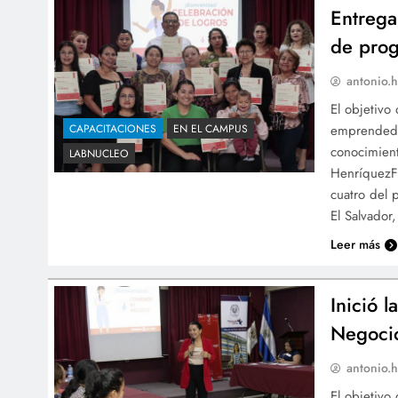
Entrega
de pro
antonio.h
El objetivo
emprendedor
CAPACITACIONES
EN EL CAMPUS
conocimient
LABNUCLEO
HenríquezFo
cuatro del
El Salvador
Leer más
Inició 
Negoci
antonio.h
El objetivo