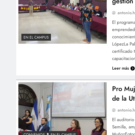
gestión
antonio.h
El programa
emprendedor
conocimient
EN EL CAMPUS
LópezLa Pal
certificado
capacitacio
Leer más
Pro Muj
de la U
antonio.h
El auditori
Semilla, am
MuñozFotogr
CONVENIOS
EN EL CAMPUS