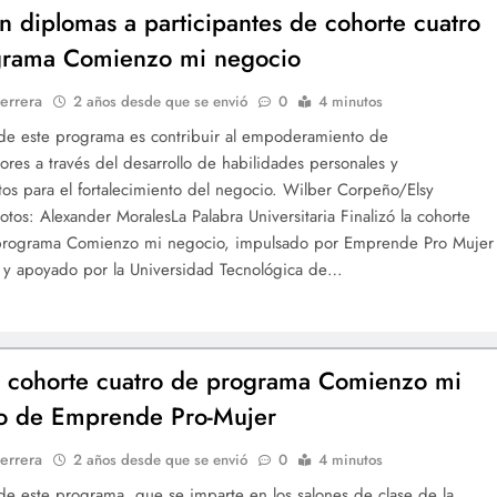
n diplomas a participantes de cohorte cuatro
grama Comienzo mi negocio
errera
2 años desde que se envió
0
4 minutos
 de este programa es contribuir al empoderamiento de
es a través del desarrollo de habilidades personales y
os para el fortalecimiento del negocio. Wilber Corpeño/Elsy
tos: Alexander MoralesLa Palabra Universitaria Finalizó la cohorte
 programa Comienzo mi negocio, impulsado por Emprende Pro Mujer
, y apoyado por la Universidad Tecnológica de…
la cohorte cuatro de programa Comienzo mi
o de Emprende Pro-Mujer
errera
2 años desde que se envió
0
4 minutos
 de este programa, que se imparte en los salones de clase de la