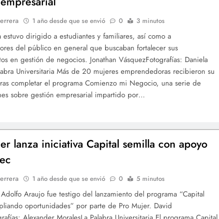
 empresarial
errera
1 año desde que se envió
0
3 minutos
 estuvo dirigido a estudiantes y familiares, así como a
es del público en general que buscaban fortalecer sus
os en gestión de negocios. Jonathan VásquezFotografías: Daniela
abra Universitaria Más de 20 mujeres emprendedoras recibieron su
 tras completar el programa Comienzo mi Negocio, una serie de
nes sobre gestión empresarial impartido por…
er lanza iniciativa Capital semilla con apoyo
tec
errera
1 año desde que se envió
0
5 minutos
o Adolfo Araujo fue testigo del lanzamiento del programa “Capital
pliando oportunidades” por parte de Pro Mujer. David
afías: Alexander MoralesLa Palabra Universitaria El programa Capital