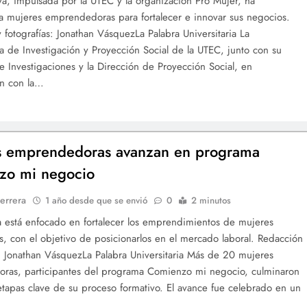
tiva, impulsada por la UTEC y la organización Pro Mujer, ha
a mujeres emprendedoras para fortalecer e innovar sus negocios.
 fotografías: Jonathan VásquezLa Palabra Universitaria La
ía de Investigación y Proyección Social de la UTEC, junto con su
e Investigaciones y la Dirección de Proyección Social, en
ón con la…
s emprendedoras avanzan en programa
zo mi negocio
errera
1 año desde que se envió
0
2 minutos
 está enfocado en fortalecer los emprendimientos de mujeres
s, con el objetivo de posicionarlos en el mercado laboral. Redacción
a: Jonathan VásquezLa Palabra Universitaria Más de 20 mujeres
ras, participantes del programa Comienzo mi negocio, culminaron
etapas clave de su proceso formativo. El avance fue celebrado en un