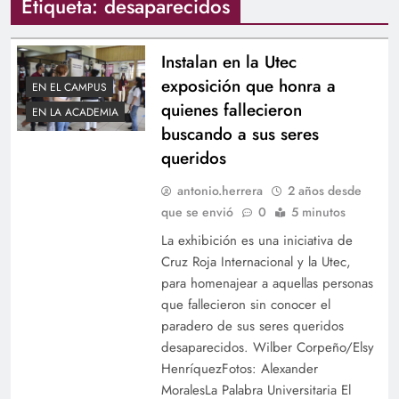
Etiqueta:
desaparecidos
Instalan en la Utec
exposición que honra a
EN EL CAMPUS
quienes fallecieron
EN LA ACADEMIA
buscando a sus seres
queridos
antonio.herrera
2 años desde
que se envió
0
5 minutos
La exhibición es una iniciativa de
Cruz Roja Internacional y la Utec,
para homenajear a aquellas personas
que fallecieron sin conocer el
paradero de sus seres queridos
desaparecidos. Wilber Corpeño/Elsy
HenríquezFotos: Alexander
MoralesLa Palabra Universitaria El