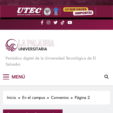
Saltar
al
contenido
La Palabra Universitaria
Periódico digital de la Universidad Tecnológica de El
Salvador
MENÚ
Inicio
En el campus
Convenios
Página 2